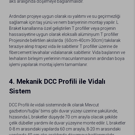
aks aralığında döşemeye bağlanmalıdır.
Ardından projeye uygun olarak ısı yalıtımı ve su geçirmezliği
sağlamak için taş yünü ve nem bariyerinin montajı yapılır. L
Braket kanallarına özel geliştirilen T profiller veya projenin
hassasiyetine uygun olarak eloksallı alüminyum T profiller
Projesinde belirtilen akslarda :(60cm-40cm-30cm) takılarak
teraziye alınıp trapez vida ile sabitlenir T profiller üzerine de
fibercement levahalar vidalanarak sabitlenir. Vida başlarının ve
levhaların birleşim yerlerinin macunlanmasının ardından boya
işlemi yapılarak montaj işlemi tamamlanır.
4. Mekanik DCC Profili ile Vidalı
Sistem
DCC Profili ile vidali sisteminde ilk olarak Mevcut
gazbeton/tuğla/ bims gibi duvar yüzeyi üzerine şakülünde,
hizasında L braketler düşeyde 70 cm arayla olacak şekilde
çelik dübeller yardımı ile duvar yüzeyine monte edilir. L braketler
0-8 m arasındaki yapılarda 60 cm arayla, 8-20 m arasındaki
yapılarda 40 cm aks aralığında döşemeye bağlanmalıdır.