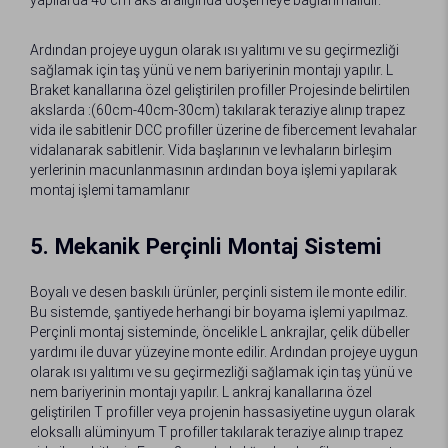
Ardından projeye uygun olarak ısı yalıtımı ve su geçirmezliği
sağlamak için taş yünü ve nem bariyerinin montajı yapılır. L
Braket kanallarına özel geliştirilen profiller Projesinde belirtilen
akslarda :(60cm-40cm-30cm) takılarak teraziye alınıp trapez
vida ile sabitlenir DCC profiller üzerine de fibercement levahalar
vidalanarak sabitlenir. Vida başlarının ve levhaların birleşim
yerlerinin macunlanmasının ardından boya işlemi yapılarak
montaj işlemi tamamlanır
5. Mekanik Perçinli Montaj Sistemi
Boyalı ve desen baskılı ürünler, perçinli sistem ile monte edilir.
Bu sistemde, şantiyede herhangi bir boyama işlemi yapılmaz.
Perçinli montaj sisteminde, öncelikle L ankrajlar, çelik dübeller
yardımı ile duvar yüzeyine monte edilir. Ardından projeye uygun
olarak ısı yalıtımı ve su geçirmezliği sağlamak için taş yünü ve
nem bariyerinin montajı yapılır. L ankraj kanallarına özel
geliştirilen T profiller veya projenin hassasiyetine uygun olarak
eloksallı alüminyum T profiller takılarak teraziye alınıp trapez