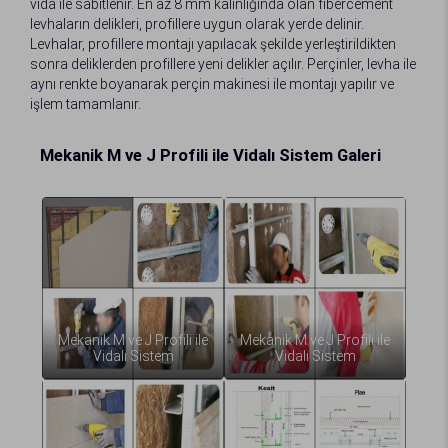
vida ile sabitlenir. En az 8 mm kalınlığında olan fibercement
levhaların delikleri, profillere uygun olarak yerde delinir.
Levhalar, profillere montajı yapılacak şekilde yerleştirildikten
sonra deliklerden profillere yeni delikler açılır. Perçinler, levha ile
aynı renkte boyanarak perçin makinesi ile montajı yapılır ve
işlem tamamlanır.
Mekanik M ve J Profili ile Vidalı Sistem Galeri
Mekanik M ve J Profili ile
Mekanik M ve J Profili ile
Vidalı Sistem
Vidalı Sistem