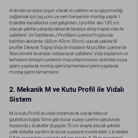
Ardından projeye uygun olarak ısı yalıtımı ve su geçirmezliği
sağlamak için taş yünü ve nem bariyerinin montajı yapılır. L
braketler kanallarına özel geliştirilen J profiller aks 100 cm
olacak şekilde yatayda takılarak teraziye alınıp trapez vida ile
sabitlenir. Ve Sabitlenen J Profillerin üzerine Projesinde
belirtilen akslarda :(60cm-40cm-30cm) olacak şekilde M
profiler Dikeyde Trapez Vida İle Vidalanır M profiller üzerine de
fibercement levahalar vidalanarak sabitlenir. Vida başlarının ve
levhaların birleşim yerlerinin macunlanmasının ardından boya
işlemi yapılarak montaj işlemi tamamlanırişlemi yapılarak
montaj işlemi tamamlanır.
2. Mekanik M ve Kutu Profil ile Vidalı
Sistem
M ve kutu Profili ile vidali sistemde ilk olarak Mevcut
gazbeton/tuğla/ bims gibi duvar yüzeyi üzerine şakülünde,
hizasında L braketler düşeyde 70 cm arayla olacak şekilde
çelik dübeller yardımı ile duvar yüzeyine monte edilir. L braketler
0-8 m arasındaki yapılarda 60 cm arayla, 8-20 m arasındaki