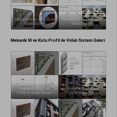
Mekanik M ve J Profili ile
Mekanik M ve J Profili ile
Vidalı Sistem
Vidalı Sistem
Mekanik M ve Kutu Profil ile Vidalı Sistem Galeri
Mekanik M ve Kutu
Mekanik M ve Kutu
Profil ile Vidalı Sistem
Profil ile Vidalı Sistem