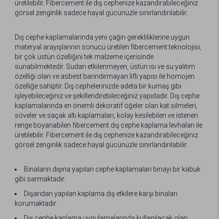
üretilebilir. Fibercement ile dış cephenize kazandırabileceğiniz
görsel zenginlik sadece hayal gücünüzle sınırlandırılabilir.
Dış cephe kaplamalarında yeni çağın gerekliliklerine uygun
materyal arayışlarının sonucu üretilen fibercement teknolojisi,
bir çok üstün özelliğini tek malzeme içerisinde
sunabilmektedir. Sudan etkilenmeyen, üstün ısı ve su yalıtım
özelliği olan ve asbest barındırmayan lifli yapısı ile homojen
özelliğe sahiptir. Dış cephelerinizde adeta bir kumaş gibi
işleyebileceğiniz ve şekillendirebileceğiniz yapıdadır. Dış cephe
kaplamalarında en önemli dekoratif öğeler olan kat silmeleri,
söveler ve saçak altı kaplamaları, kolay kesilebilen ve istenen
renge boyanabilen fibercement dış cephe kaplama levhaları ile
üretilebilir. Fibercement ile dış cephenize kazandırabileceğiniz
görsel zenginlik sadece hayal gücünüzle sınırlandırılabilir.
Binaların dışına yapılan cephe kaplamaları binayı bir kabuk
gibi sarmaktadır.
Dışarıdan yapılan kaplama dış etkilere karşı binaları
korumaktadır.
Dış cephe kaplama uygulamalarında kullanılacak olan