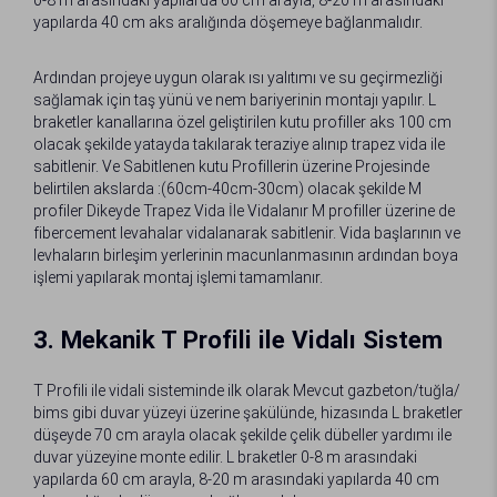
yapılarda 40 cm aks aralığında döşemeye bağlanmalıdır.
Ardından projeye uygun olarak ısı yalıtımı ve su geçirmezliği
sağlamak için taş yünü ve nem bariyerinin montajı yapılır. L
braketler kanallarına özel geliştirilen kutu profiller aks 100 cm
olacak şekilde yatayda takılarak teraziye alınıp trapez vida ile
sabitlenir. Ve Sabitlenen kutu Profillerin üzerine Projesinde
belirtilen akslarda :(60cm-40cm-30cm) olacak şekilde M
profiler Dikeyde Trapez Vida İle Vidalanır M profiller üzerine de
fibercement levahalar vidalanarak sabitlenir. Vida başlarının ve
levhaların birleşim yerlerinin macunlanmasının ardından boya
işlemi yapılarak montaj işlemi tamamlanır.
3. Mekanik T Profili ile Vidalı Sistem
T Profili ile vidali sisteminde ilk olarak Mevcut gazbeton/tuğla/
bims gibi duvar yüzeyi üzerine şakülünde, hizasında L braketler
düşeyde 70 cm arayla olacak şekilde çelik dübeller yardımı ile
duvar yüzeyine monte edilir. L braketler 0-8 m arasındaki
yapılarda 60 cm arayla, 8-20 m arasındaki yapılarda 40 cm