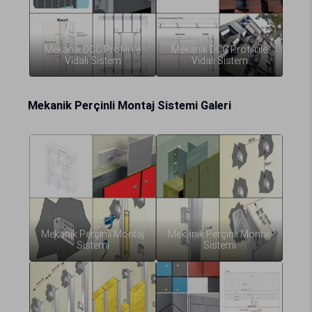
Mekanik DCC Profili ile
Mekanik DCC Profili ile
Vidalı Sistem
Vidalı Sistem
Mekanik Perçinli Montaj Sistemi Galeri
Mekanik Perçinli Montaj
Mekanik Perçinli Montaj
Sistemi
Sistemi