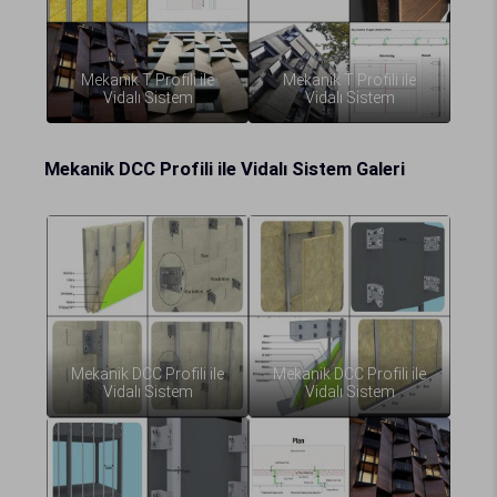
Mekanik T Profili ile
Mekanik T Profili ile
Vidalı Sistem
Vidalı Sistem
Mekanik DCC Profili ile Vidalı Sistem Galeri
Mekanik DCC Profili ile
Mekanik DCC Profili ile
Vidalı Sistem
Vidalı Sistem